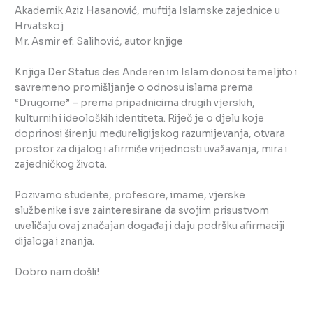
Akademik Aziz Hasanović, muftija Islamske zajednice u
Hrvatskoj
Mr. Asmir ef. Salihović, autor knjige
Knjiga Der Status des Anderen im Islam donosi temeljito i
savremeno promišljanje o odnosu islama prema
“Drugome” – prema pripadnicima drugih vjerskih,
kulturnih i ideoloških identiteta. Riječ je o djelu koje
doprinosi širenju međureligijskog razumijevanja, otvara
prostor za dijalog i afirmiše vrijednosti uvažavanja, mira i
zajedničkog života.
Pozivamo studente, profesore, imame, vjerske
službenike i sve zainteresirane da svojim prisustvom
uveličaju ovaj značajan događaj i daju podršku afirmaciji
dijaloga i znanja.
Dobro nam došli!