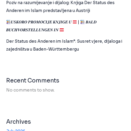
Poziv na razumijevanje i dijalog: Knjiga Der Status des
Anderen im Islam predstavljena u Austriji
𝑼𝑺𝑲𝑶𝑹𝑶 𝑷𝑹𝑶𝑴𝑶𝑪𝑰𝑱𝑬 𝑲𝑵𝑱𝑰𝑮𝑬 𝑼
|
𝑩𝑨𝑳𝑫
𝑩𝑼𝑪𝑯𝑽𝑶𝑹𝑺𝑻𝑬𝑳𝑳𝑼𝑵𝑮𝑬𝑵 𝑰𝑵
Der Status des Anderen im Islam“: Susret vjere, dijaloga i
zajedništva u Baden-Württembergu
Recent Comments
No comments to show.
Archives