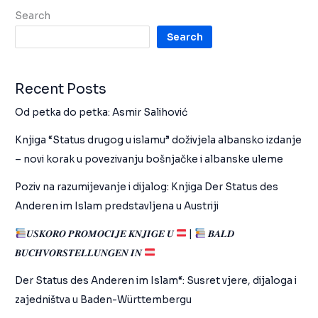
Search
Search
Recent Posts
Od petka do petka: Asmir Salihović
Knjiga “Status drugog u islamu” doživjela albansko izdanje
– novi korak u povezivanju bošnjačke i albanske uleme
Poziv na razumijevanje i dijalog: Knjiga Der Status des
Anderen im Islam predstavljena u Austriji
𝑼𝑺𝑲𝑶𝑹𝑶 𝑷𝑹𝑶𝑴𝑶𝑪𝑰𝑱𝑬 𝑲𝑵𝑱𝑰𝑮𝑬 𝑼
|
𝑩𝑨𝑳𝑫
𝑩𝑼𝑪𝑯𝑽𝑶𝑹𝑺𝑻𝑬𝑳𝑳𝑼𝑵𝑮𝑬𝑵 𝑰𝑵
Der Status des Anderen im Islam“: Susret vjere, dijaloga i
zajedništva u Baden-Württembergu