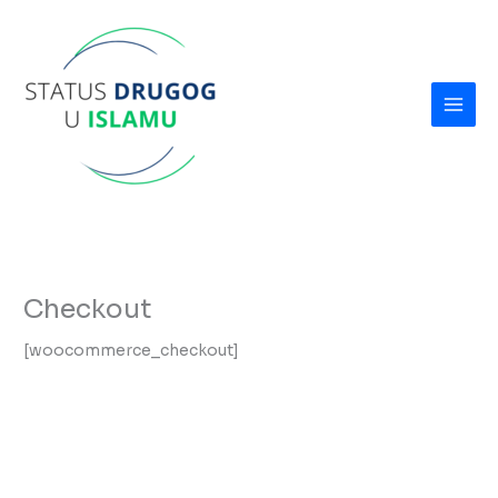
Skip
to
content
Checkout
[woocommerce_checkout]