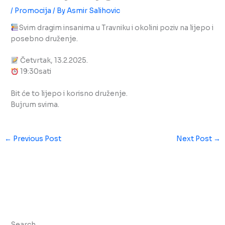
/
Promocija
/ By
Asmir Salihovic
Svim dragim insanima u Travniku i okolini poziv na lijepo i
posebno druženje.
Četvrtak, 13.2.2025.
19:30sati
Bit će to lijepo i korisno druženje.
Bujrum svima.
←
Previous Post
Next Post
→
Search