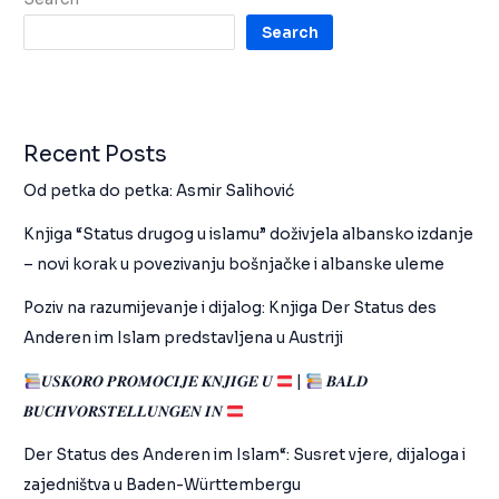
Search
Recent Posts
Od petka do petka: Asmir Salihović
Knjiga “Status drugog u islamu” doživjela albansko izdanje
– novi korak u povezivanju bošnjačke i albanske uleme
Poziv na razumijevanje i dijalog: Knjiga Der Status des
Anderen im Islam predstavljena u Austriji
𝑼𝑺𝑲𝑶𝑹𝑶 𝑷𝑹𝑶𝑴𝑶𝑪𝑰𝑱𝑬 𝑲𝑵𝑱𝑰𝑮𝑬 𝑼
|
𝑩𝑨𝑳𝑫
𝑩𝑼𝑪𝑯𝑽𝑶𝑹𝑺𝑻𝑬𝑳𝑳𝑼𝑵𝑮𝑬𝑵 𝑰𝑵
Der Status des Anderen im Islam“: Susret vjere, dijaloga i
zajedništva u Baden-Württembergu