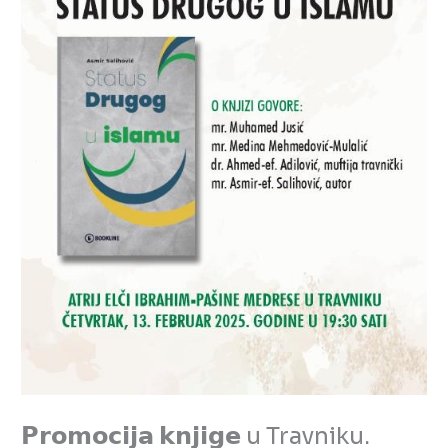
𝗣𝗿𝗼𝗺𝗼𝗰𝗶𝗷𝗮 𝗸𝗻𝗷𝗶𝗴𝗲 u Travniku.